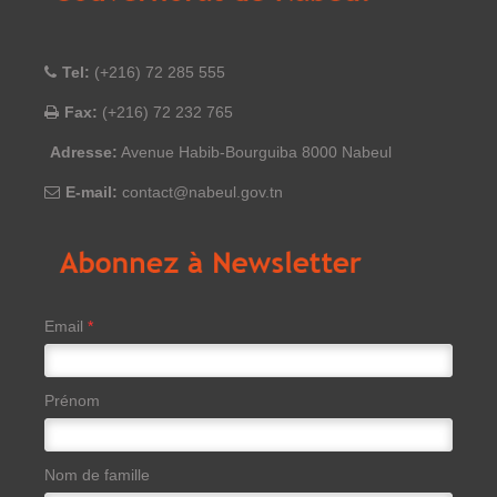
Tel:
(+216) 72 285 555
Fax:
(+216) 72 232 765
Adresse:
Avenue Habib-Bourguiba 8000 Nabeul
E-mail:
contact@nabeul.gov.tn
Email
*
Prénom
Nom de famille