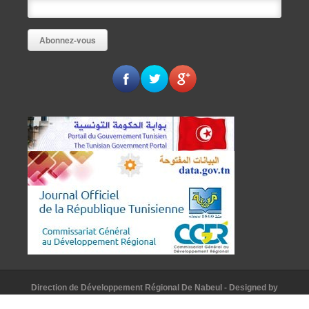
Direction de Développement Régional De Nabeul
- Designed by
AAKomunication
© [2015]