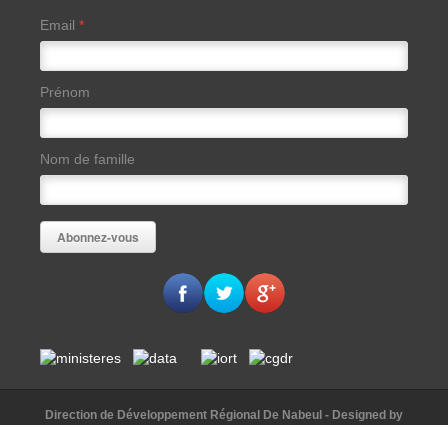
Email
*
Prénom
Nom de famille
Direction de Développement Régional De Nabeul
- Designed by
AAKomunication
© [2015]