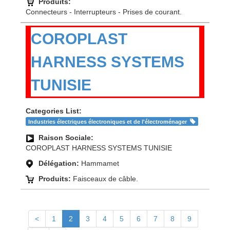
Produits:
Connecteurs - Interrupteurs - Prises de courant.
COROPLAST
HARNESS SYSTEMS
TUNISIE
Categories List:
Industries électriques électroniques et de l'électroménager
Raison Sociale:
COROPLAST HARNESS SYSTEMS TUNISIE
Délégation:
Hammamet
Produits:
Faisceaux de câble.
<
1
2
3
4
5
6
7
8
9