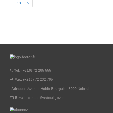
10
>
Tel:
(+216) 72 285 555
Fax:
(+216) 72 232 765
Adresse:
Avenue Habib-Bourguiba 8000 Nabeul
E-mail:
contact@nabeul.gov.tn