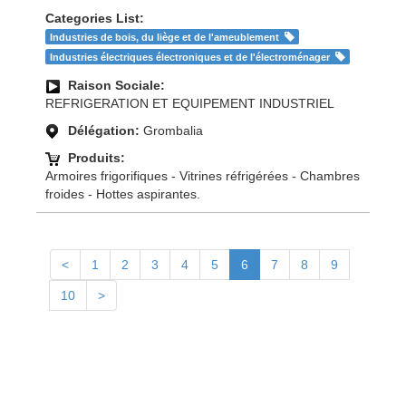
Categories List:
Industries de bois, du liège et de l'ameublement
Industries électriques électroniques et de l'électroménager
Raison Sociale:
REFRIGERATION ET EQUIPEMENT INDUSTRIEL
Délégation:
Grombalia
Produits:
Armoires frigorifiques - Vitrines réfrigérées - Chambres
froides - Hottes aspirantes.
<
1
2
3
4
5
6
7
8
9
10
>