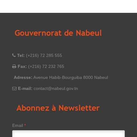
Tel:
(+216) 72 285 555
Fax:
(+216) 72 232 765
Adresse:
Avenue Habib-Bourguiba 8000 Nabeul
E-mail:
contact@nabeul.gov.tn
Email
*