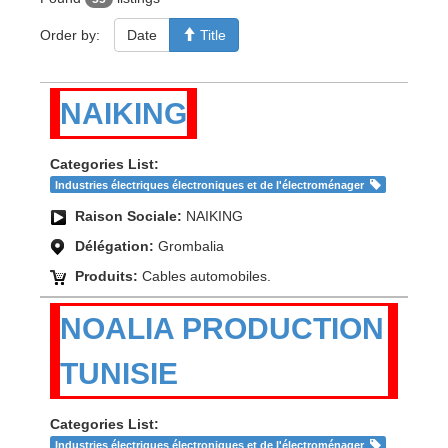
Order by:
Date
Title
NAIKING
Categories List:
Industries électriques électroniques et de l'électroménager
Raison Sociale:
NAIKING
Délégation:
Grombalia
Produits:
Cables automobiles.
NOALIA PRODUCTION
TUNISIE
Categories List:
Industries électriques électroniques et de l'électroménager