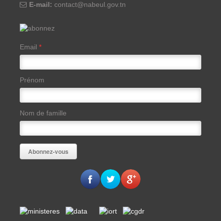
E-mail:
contact@nabeul.gov.tn
Email
*
Prénom
Nom de famille