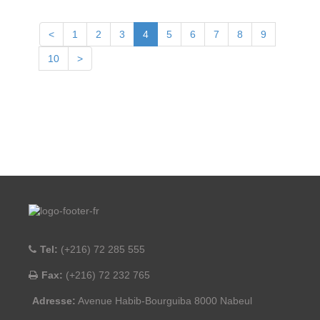
<
1
2
3
4
5
6
7
8
9
10
>
Tel:
(+216) 72 285 555
Fax:
(+216) 72 232 765
Adresse:
Avenue Habib-Bourguiba 8000 Nabeul