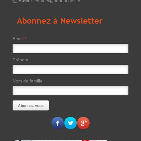
E-mail:
contact@nabeul.gov.tn
Email
*
Prénom
Nom de famille