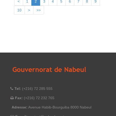
<
1
2
3
4
5
6
7
8
9
10
>
>>
Tel:
(+216) 72 285 555
Fax:
(+216) 72 232 765
Adresse:
Avenue Habib-Bourguiba 8000 Nabeul