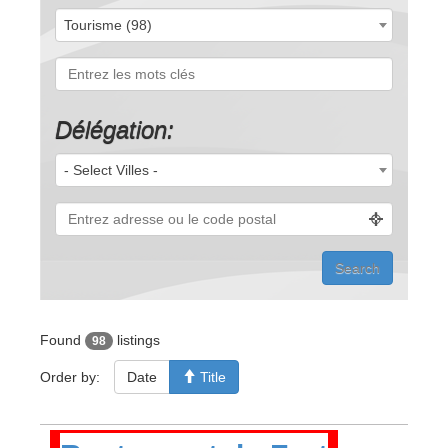
Tourisme (98)
Délégation:
- Select Villes -
Found
listings
98
Order by:
Date
Title