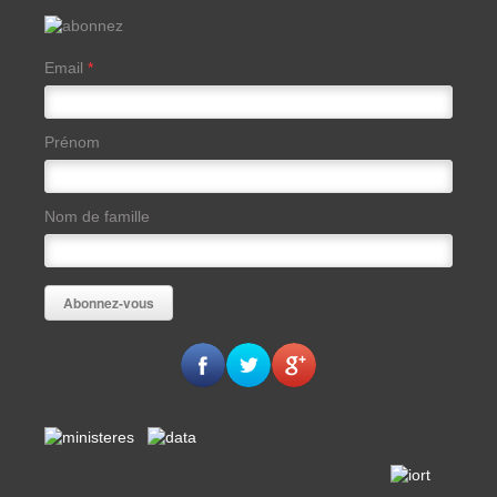
Email
*
Prénom
Nom de famille