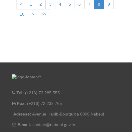
<
1
2
3
4
5
6
7
8
9
10
>
>>
Tel:
(+216) 72 285 555
Fax:
(+216) 72 232 765
Adresse:
Avenue Habib-Bourguiba 8000 Nabeul
E-mail:
contact@nabeul.gov.tn