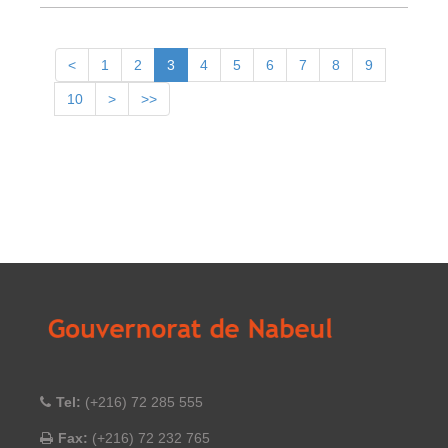
<
1
2
3
4
5
6
7
8
9
10
>
>>
Tel:
(+216) 72 285 555
Fax:
(+216) 72 232 765