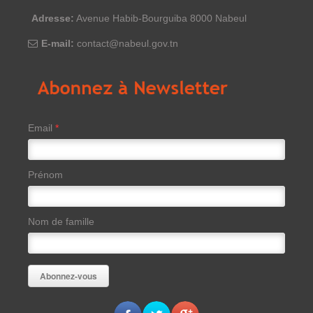
Adresse:
Avenue Habib-Bourguiba 8000 Nabeul
E-mail:
contact@nabeul.gov.tn
Email
*
Prénom
Nom de famille