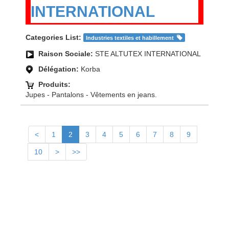
INTERNATIONAL
Categories List:
Industries textiles et habillement
Raison Sociale:
STE ALTUTEX INTERNATIONAL
Délégation:
Korba
Produits:
Jupes - Pantalons - Vêtements en jeans.
<
1
2
3
4
5
6
7
8
9
10
>
>>