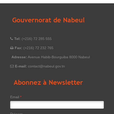
Tel:
(+216) 72 285 555
Fax:
(+216) 72 232 765
Adresse:
Avenue Habib-Bourguiba 8000 Nabeul
E-mail:
contact@nabeul.gov.tn
Email
*
Prénom