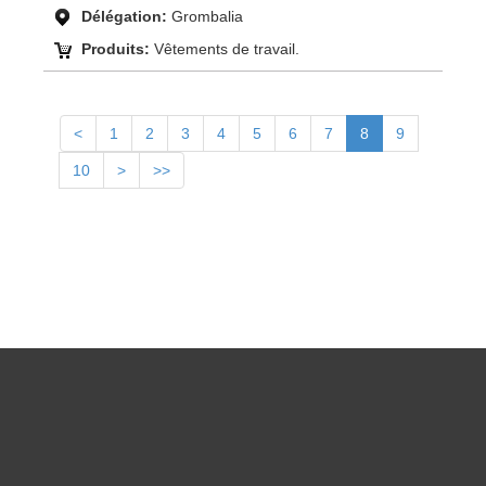
Délégation:
Grombalia
Produits:
Vêtements de travail.
<
1
2
3
4
5
6
7
8
9
10
>
>>