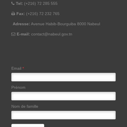
Tel:
(+216) 72 285 555
Fax:
(+216) 72 232 765
Adresse:
Avenue Habib-Bourguiba 8000 Nabeul
E-mail:
contact@nabeul.gov.tn
Email
*
Prénom
Nom de famille