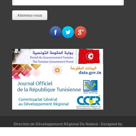
Direction de Développement Régional De Nabeul
- Designed by
AAKomunication
© [2015]