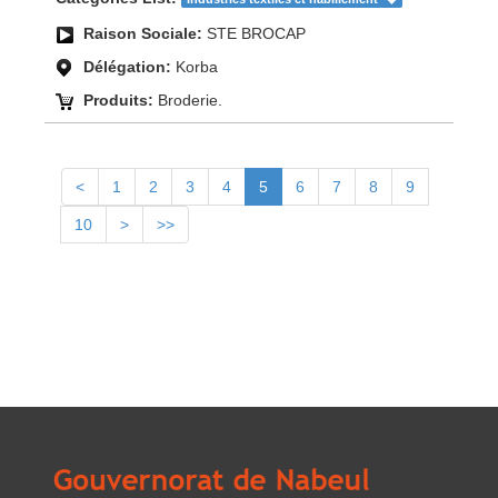
Raison Sociale:
STE BROCAP
Délégation:
Korba
Produits:
Broderie.
<
1
2
3
4
5
6
7
8
9
10
>
>>