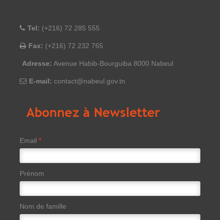
Tel:
(+216) 72 285 555
Fax:
(+216) 72 232 765
Adresse:
Avenue Habib-Bourguiba 8000 Nabeul
E-mail:
contact@nabeul.gov.tn
Email
*
Prénom
Nom de famille