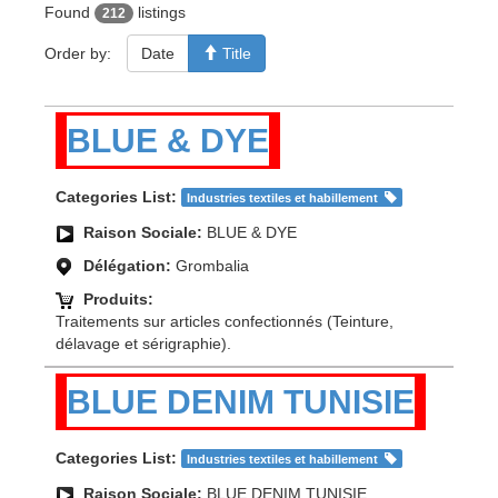
Found
listings
212
Order by:
Date
Title
BLUE & DYE
Categories List:
Industries textiles et habillement
Raison Sociale:
BLUE & DYE
Délégation:
Grombalia
Produits:
Traitements sur articles confectionnés (Teinture,
délavage et sérigraphie).
BLUE DENIM TUNISIE
Categories List:
Industries textiles et habillement
Raison Sociale:
BLUE DENIM TUNISIE