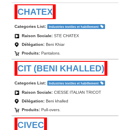
CHATEX
Categories List:
Industries textiles et habillement
Raison Sociale:
STE CHATEX
Délégation:
Beni Khiar
Produits:
Pantalons.
CIT (BENI KHALLED)
Categories List:
Industries textiles et habillement
Raison Sociale:
CIESSE ITALIAN TRICOT
Délégation:
Beni khalled
Produits:
Pull-overs.
CIVEC