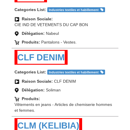
Categories List:
Industries textiles et habillement
Raison Sociale:
CIE IND DE VETEMENTS DU CAP BON
Délégation:
Nabeul
Produits:
Pantalons - Vestes.
CLF DENIM
Categories List:
Industries textiles et habillement
Raison Sociale:
CLF DENIM
Délégation:
Soliman
Produits:
Vêtements en jeans - Articles de chemiserie hommes
et femmes.
CLM (KELIBIA)