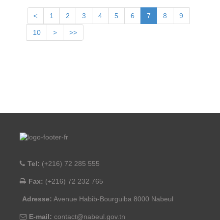
<
1
2
3
4
5
6
7
8
9
10
>
>>
Tel:
(+216) 72 285 555
Fax:
(+216) 72 232 765
Adresse:
Avenue Habib-Bourguiba 8000 Nabeul
E-mail:
contact@nabeul.gov.tn