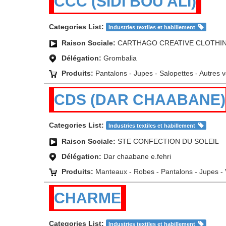
CCC (SIDI BOU ALI)
Categories List:
Industries textiles et habillement
Raison Sociale:
CARTHAGO CREATIVE CLOTHI
Délégation:
Grombalia
Produits:
Pantalons - Jupes - Salopettes - Autres
CDS (DAR CHAABANE)
Categories List:
Industries textiles et habillement
Raison Sociale:
STE CONFECTION DU SOLEIL
Délégation:
Dar chaabane e.fehri
Produits:
Manteaux - Robes - Pantalons - Jupes - 
CHARME
Categories List:
Industries textiles et habillement