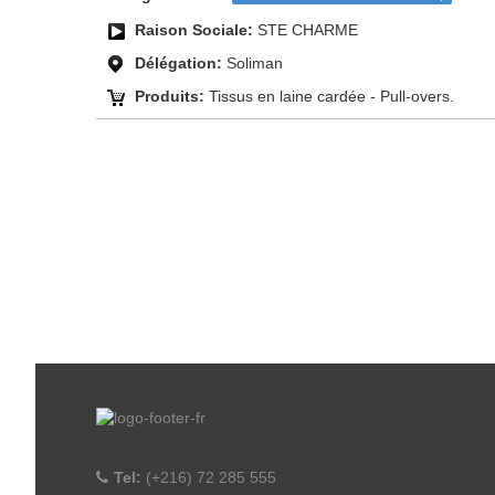
Raison Sociale:
STE CHARME
Délégation:
Soliman
Produits:
Tissus en laine cardée - Pull-overs.
Tel:
(+216) 72 285 555