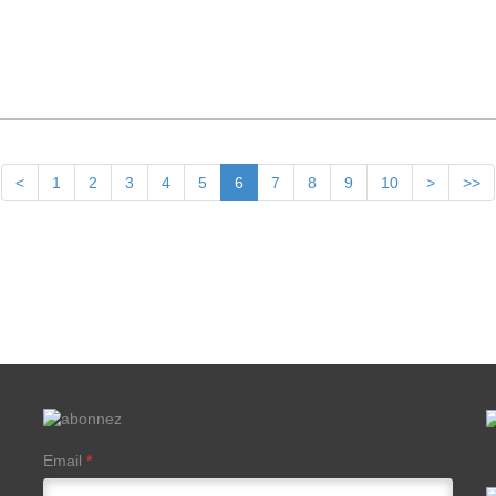
<
1
2
3
4
5
6
7
8
9
10
>
>>
Email
*