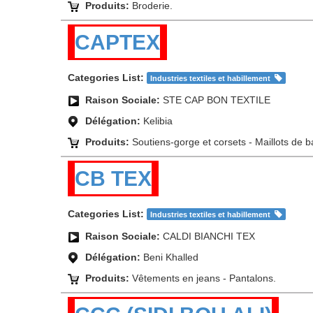
Produits:
Broderie.
CAPTEX
Categories List:
Industries textiles et habillement
Raison Sociale:
STE CAP BON TEXTILE
Délégation:
Kelibia
Produits:
Soutiens-gorge et corsets - Maillots de ba
CB TEX
Categories List:
Industries textiles et habillement
Raison Sociale:
CALDI BIANCHI TEX
Délégation:
Beni Khalled
Produits:
Vêtements en jeans - Pantalons.