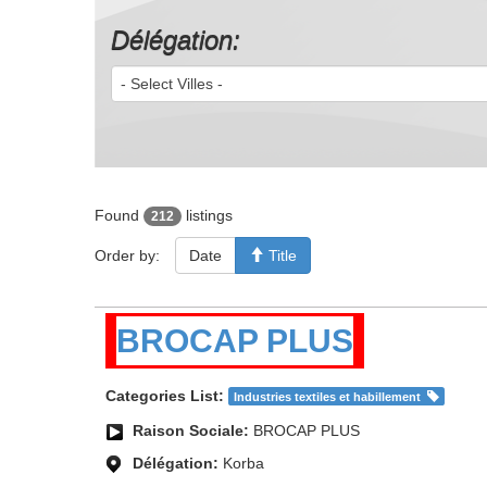
Délégation:
- Select Villes -
Found
listings
212
Order by:
Date
Title
BROCAP PLUS
Categories List:
Industries textiles et habillement
Raison Sociale:
BROCAP PLUS
Délégation:
Korba